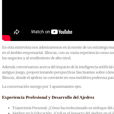
En esta entrevista nos adentraremos en la mente de un estratega maes
en el ámbito empresarial. Illescas, con su vasta experiencia como so
los negocios y al rendimiento de alto nivel.
Además conversamos acerca del impacto de la inteligencia artificial 
antiguo juego, proporcionando perspectivas fascinantes sobre cómo
Illescas, donde el ajedrez se convierte en una metáfora poderosa para 
La conversación navego por 3 apasionantes ejes:
Experiencia Profesional y Desarrollo del Ajedrez
Trayectoria Personal: ¿Cómo ha evolucionado su enfoque del aj
Ajedrez en la Educación: ¿Cuál es el impacto del ajedrez en el