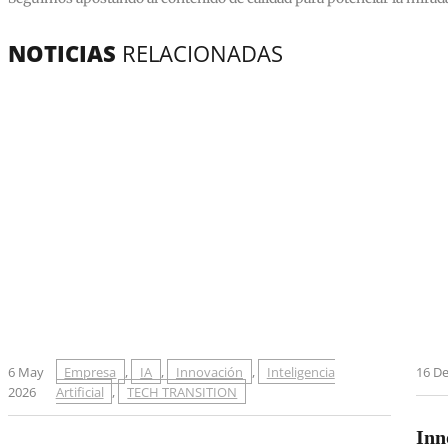
NOTICIAS
RELACIONADAS
6 May
Empresa
,
IA
,
Innovación
,
Inteligencia
16 D
2026
Artificial
,
TECH TRANSITION
Inn