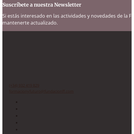
Suscríbete a nuestra Newsletter
Si estás interesado en las actividades y novedades de la F
mantenerte actualizado.
Avanzando con la sociedad
Calle Calvet, 41 Entresuelo 4o y 5o - 08021 Barcelona
(+34) 932 419 829
formacionyfuturo@fundacionff.com