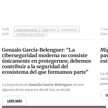
9 July
ciberseguridad
,
Empresa
,
Innovación
,
17 Ju
2026
Inteligencia Artificial
2026
Gonzalo García-Belenguer: “La
Mig
ciberseguridad moderna no consiste
pas
únicamente en protegernos; debemos
est
contribuir a la seguridad del
ecosistema del que formamos parte”
La c
excl
preo
La trayectoria de
Gonzalo García-Belenguer
recorre
algunos de los espacios donde hoy se decide
L
LEER MÁS