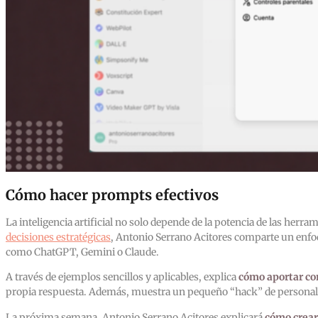
Cómo hacer prompts efectivos
La inteligencia artificial no solo depende de la potencia de las her
decisiones estratégicas
, Antonio Serrano Acitores comparte un enfo
como ChatGPT, Gemini o Claude.
A través de ejemplos sencillos y aplicables, explica
cómo aportar con
propia respuesta. Además, muestra un pequeño “hack” de personal
La próxima semana, Antonio Serrano Acitores explicará
cómo crear